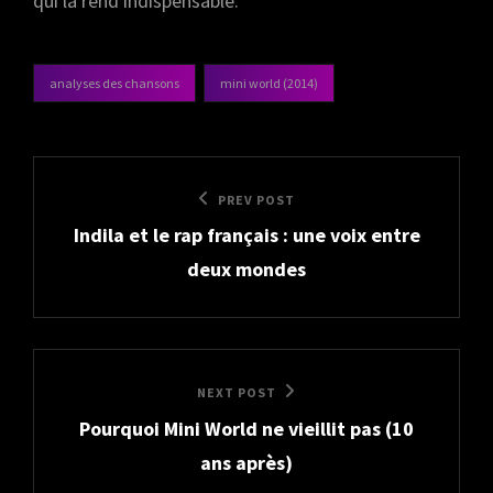
qui la rend indispensable.
analyses des chansons
mini world (2014)
categories
Navigation
Previous
PREV POST
de
Indila et le rap français : une voix entre
Post
l’article
deux mondes
Next
NEXT POST
Pourquoi Mini World ne vieillit pas (10
Post
ans après)